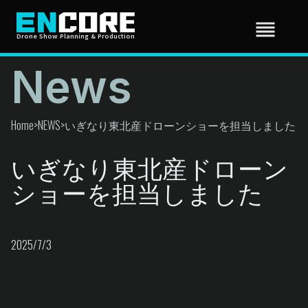
reorder
Drone Show Planning & Production
News
HOME
Home
>
NEWS
>
いぎなり東北産ドローンショーを担当しました
いぎなり東北産ドローン
NEWS
ショーを担当しました
GALELLY
2025/7/3